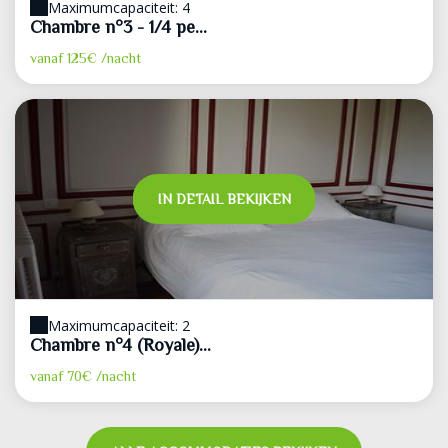
Maximumcapaciteit: 4
Chambre n°3 - 1/4 pe...
vanaf
125€
/nacht
IN DETAIL BEKIJKEN
Maximumcapaciteit: 2
Chambre n°4 (Royale)...
vanaf
70€
/nacht