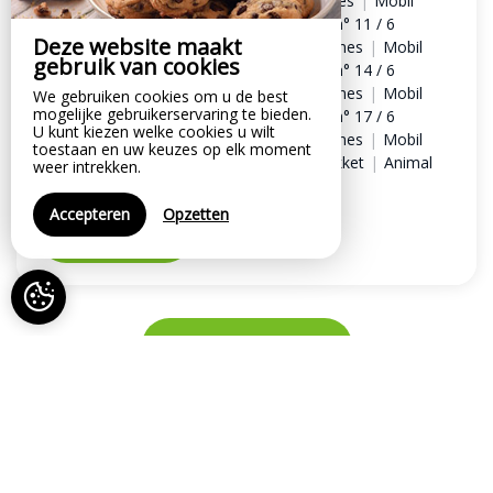
personnes
|
Mobil home n° 9 / 6 personnes
|
Mobil
home n° 10 / 6 personnes
|
Mobil home n° 11 / 6
Deze website maakt
personnes
|
Mobil home n° 12 / 6 personnes
|
Mobil
gebruik van cookies
home n° 13 / 6 personnes
|
Mobil home n° 14 / 6
personnes
|
Mobil home n° 15 / 6 personnes
|
Mobil
We gebruiken cookies om u de best
mogelijke gebruikerservaring te bieden.
home n° 16 / 6 personnes
|
Mobil home n° 17 / 6
U kunt kiezen welke cookies u wilt
personnes
|
Mobil home n° 18 / 6 personnes
|
Mobil
toestaan en uw keuzes op elk moment
home n° 19 / 6 personnes
|
Handdoekpakket
|
Animal
weer intrekken.
domestique
Accepteren
Opzetten
RESERVEREN
ALLE AANBIEDINGEN
Onze opties