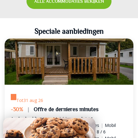
ALLE ACCOMMODATIES BEKIJKEN
Speciale aanbiedingen
Tot
31 aug 26
-30%
|
Offre de dernieres minutes
Aanbod geldig voor :
Mobil-home n° 4 / 6
personnes
|
Mobil home n° 5 / 6 personnes
|
Mobil
home n° 7 / 6 personnes
|
Mobil home n° 8 / 6