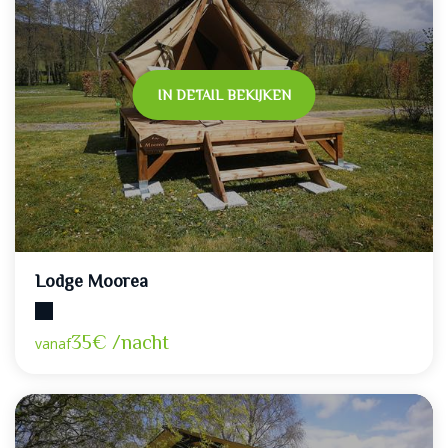
IN DETAIL BEKIJKEN
Lodge Moorea
Maximumcapaciteit: 2
35€ /nacht
vanaf