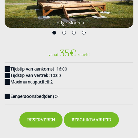
Lodge Moorea
35€
vanaf
/nacht
Tijdstip van aankomst :
16:00
Tijdstip van vertrek :
10:00
Maximumcapaciteit:
2
Eenpersoonsbed(den) :
2
RESERVEREN
BESCHIKBAARHEID