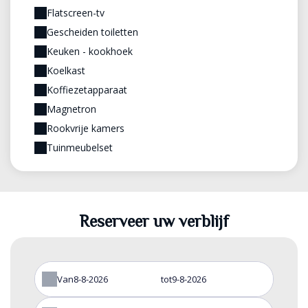
Flatscreen-tv
Gescheiden toiletten
Keuken - kookhoek
Koelkast
Koffiezetapparaat
Magnetron
Rookvrije kamers
Tuinmeubelset
Reserveer uw verblijf
Van
tot