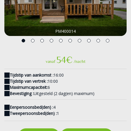
PM400014
54€
vanaf
/nacht
Tijdstip van aankomst :
16:00
Tijdstip van vertrek :
10:00
Maximumcapaciteit:
6
Bevestiging :
Uitgesteld (2 dag(en) maximum)
Eenpersoonsbed(den) :
4
Tweepersoonsbed(den) :
1