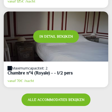
vanaf
125€
/nacht
IN DETAIL BEKIJKEN
Maximumcapaciteit: 2
Chambre n°4 (Royale) - - 1/2 pers
vanaf
70€
/nacht
ALLE ACCOMMODATIES BEKIJKEN