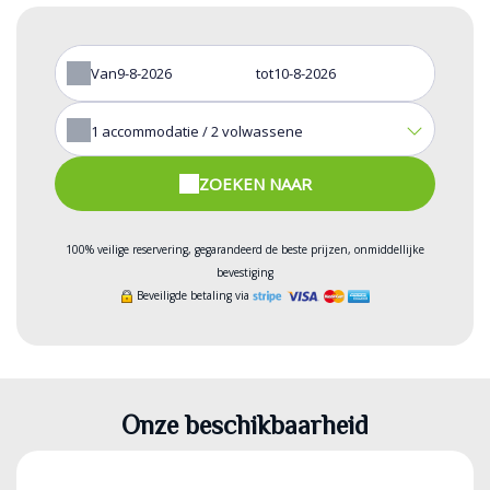
Van
tot
1
accommodatie /
2
volwassene
ZOEKEN NAAR
100% veilige reservering, gegarandeerd de beste prijzen, onmiddellijke
bevestiging
Beveiligde betaling via
Onze beschikbaarheid