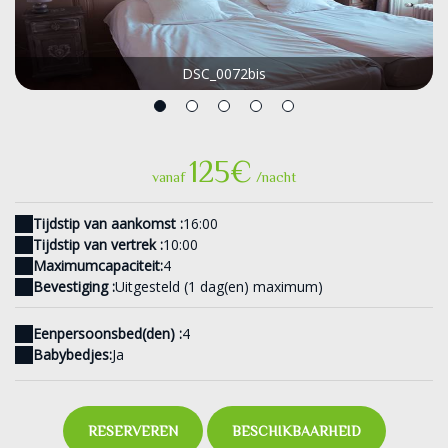
DSC_0072bis
125€
vanaf
/nacht
Tijdstip van aankomst :
16:00
Tijdstip van vertrek :
10:00
Maximumcapaciteit:
4
Bevestiging :
Uitgesteld (1 dag(en) maximum)
Eenpersoonsbed(den) :
4
Babybedjes:
Ja
RESERVEREN
BESCHIKBAARHEID