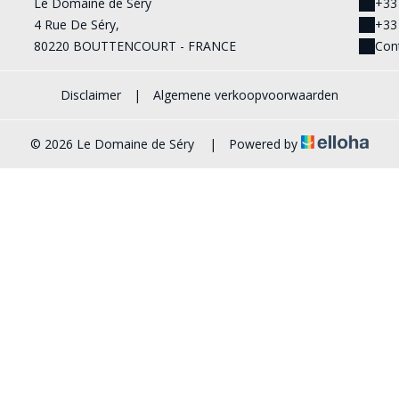
Le Domaine de Séry
+33
4 Rue De Séry,
+33
80220 BOUTTENCOURT - FRANCE
Con
Disclaimer
|
Algemene verkoopvoorwaarden
© 2026 Le Domaine de Séry
|
Powered by