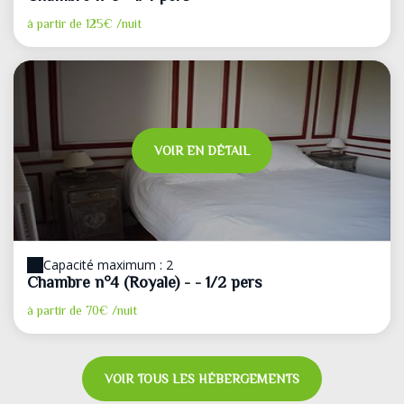
à partir de
125€
/nuit
VOIR EN DÉTAIL
Capacité maximum : 2
Chambre n°4 (Royale) - - 1/2 pers
à partir de
70€
/nuit
VOIR TOUS LES HÉBERGEMENTS