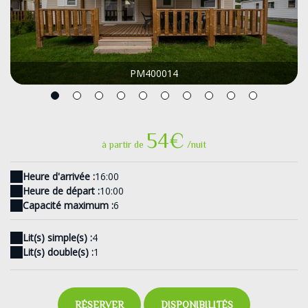
PM400014
54€
à partir de
/nuit
Heure d'arrivée :
16:00
Heure de départ :
10:00
Capacité maximum :
6
Lit(s) simple(s) :
4
Lit(s) double(s) :
1
RÉSERVER
DISPONIBILITÉS