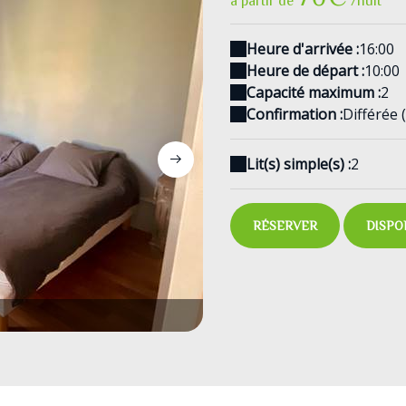
à partir de
/nuit
Heure d'arrivée :
16:00
Heure de départ :
10:00
Capacité maximum :
2
Confirmation :
Différée 
Lit(s) simple(s) :
2
RÉSERVER
DISPO
IMG_5887