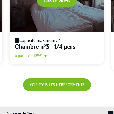
VOIR EN DÉTAIL
Capacité maximum : 4
Chambre n°3 - 1/4 pers
à partir de
125€
/nuit
VOIR TOUS LES HÉBERGEMENTS
Domaine de Séry