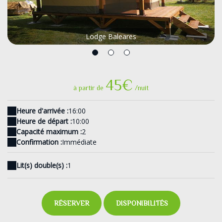
Lodge Baleares
45€
à partir de
/nuit
Heure d'arrivée :
16:00
Heure de départ :
10:00
Capacité maximum :
2
Confirmation :
Immédiate
Lit(s) double(s) :
1
RÉSERVER
DISPONIBILITÉS