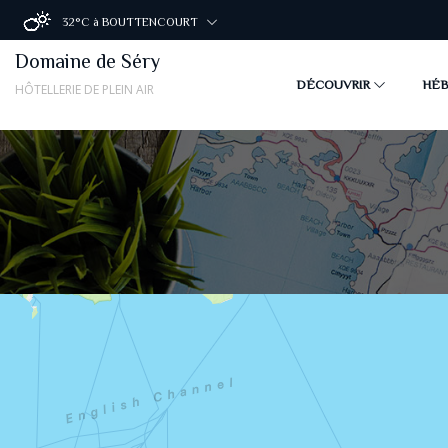
32°C
à BOUTTENCOURT
Domaine de Séry
DÉCOUVRIR
HÉ
HÔTELLERIE DE PLEIN AIR
Les incontournables à vis
Le château de Rambures
Le parc du Marquenterre
A la rencontre des phoqu
Pour les sourds et les mal
Cha
Cha
Cha
Cha
Cha
Cha
Cha
Cha
Cha
Cha
Cha
Cha
Emp
Emp
Lo
Lod
Mob
Mob
Mob
Mob
Mob
Mob
Mob
Mob
Mob
Mob
Mob
Mob
Mob
Mob
Mob
Mob