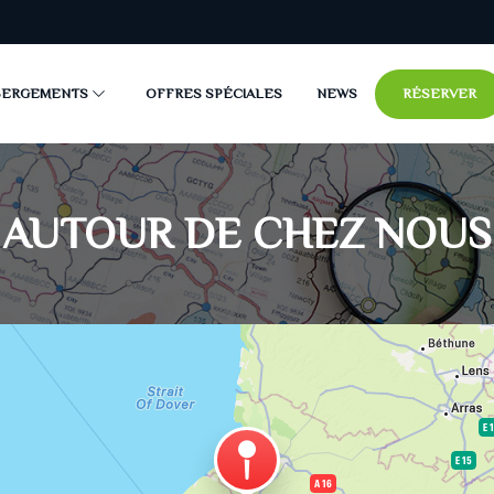
BERGEMENTS
OFFRES SPÉCIALES
NEWS
RÉSERVER
iter dans la Somme
es
entendants !
mbre n°2 - 1/4 pers
mbre n°3 - 1/4 pers
mbre n°4 (Royale) - - 1/2 pers
mbre n°5 - 1/4 pers
mbre n°6 - 1/4 pers
mbre n°7 - 1/2 pers
mbre n°8 - 1/2 pers
mbre n°9 - 1/2 pers
mbre n°10 - 1/3 pers
mbre n° 11 - 1/2 pers
mbre n° 12 - 1/4 pers
mbre n° 14 - PMR - 1/2 pers
lacements camping-car / van
lacements tente et/ou caravane
dge Moorea
ge Baléares
il-home n° 4 / 6 personnes
il home n° 5 / 6 personnes
il home n° 6 / 6 personnes
il home n° 7 / 6 personnes
il home n° 8 / 6 personnes
il home n° 9 / 6 personnes
il home n° 10 / 6 personnes
il home n° 11 / 6 personnes
il home n° 12 / 6 personnes
il home n° 13 / 6 personnes
il home n° 14 / 6 personnes
il home n° 15 / 6 personnes
il home n° 16 / 6 personnes
il home n° 17 / 6 personnes
il home n° 18 / 6 personnes
il home n° 19 / 6 personnes
AUTOUR DE CHEZ NOUS