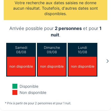
Votre recherche aux dates saisies ne donne
aucun résultat. Toutefois, d'autres dates sont
disponibles.
Arrivée possible pour
2 personnes
et pour
1
nuit
.
Samedi
Dimanche
Lundi
08/08
09/08
10/08
non disponible
non disponible
non disponible
Mardi
Mercredi
Jeudi
Disponible
11/08
12/08
13/08
Non disponible
non disponible
non disponible
non disponible
* Prix à partir de pour 2 personnes et pour 1 nuit.