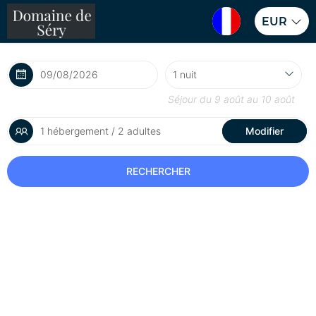
EUR
Séjour du
9 août
au
10 août
1 hébergement / 2 adultes
Modifier