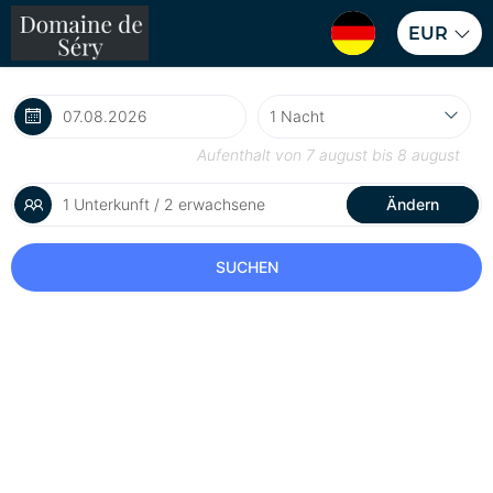
EUR
Aufenthalt von
7 august
bis
8 august
1 Unterkunft / 2 erwachsene
Ändern