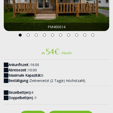
PM400014
54€
ab
/Nacht
Ankunftszeit :
16:00
Abreisezeit :
10:00
Maximale Kapazität:
6
Bestätigung :
Zeitversetzt (2 Tag(e) Höchstzahl)
Einzelbett(en):
4
Doppelbett(en) :
1