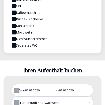
Grill
Kaffeemaschine
Küche - Kochecke
Kühlschrank
Mikrowelle
Nichtraucherzimmer
Separates WC
Ihren Aufenthalt buchen
Von
bis
1
unterkunft /
2
Erwachsene