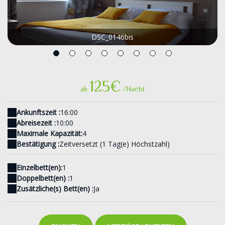
DSC_0146bis
125€
ab
/Nacht
Ankunftszeit :
16:00
Abreisezeit :
10:00
Maximale Kapazität:
4
Bestätigung :
Zeitversetzt (1 Tag(e) Höchstzahl)
Einzelbett(en):
1
Doppelbett(en) :
1
Zusätzliche(s) Bett(en) :
Ja